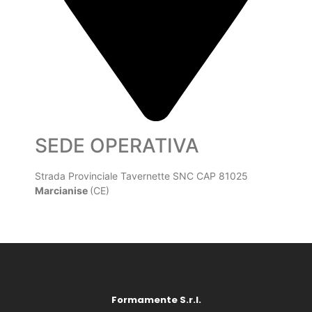
SEDE OPERATIVA
Strada Provinciale Tavernette SNC CAP 81025
Marcianise
(CE)
Formamente S.r.l.